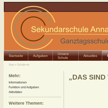
Unsere
Startseite
Aufgaben
Aktuelles
Schule
Start
»
Schülerrat
Mehr:
„DAS SIND
Informationen
Funktion und Aufgaben
Aktivitäten
Weitere Themen: